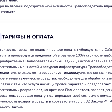
зователем.
 При выявлении подозрительной активности Правообладатель впра
оятельств.
ТАРИФЫ И ОПЛАТА
 Стоимость, тарифные планы и порядок оплаты публикуются на Сайт
 Оплата производится предоплатой в размере 100% стоимости выб
 Приобретаемые Пользователем клики (единицы использования Сер
слительных мощностей и ресурсов инфраструктуры Правообладат
медлительно выделяет и резервирует индивидуальные вычислител
еры и иные технические средства, необходимые для обработки за
 В связи с тем, что услуга носит цифровой характер и предполаг
слительных ресурсов под конкретного Пользователя, возврат ден
зователь, совершая оплату, подтверждает своё согласие с немедл
можность возврата средств в соответствии со ст. 32 Закона РФ «О
анного Закона.