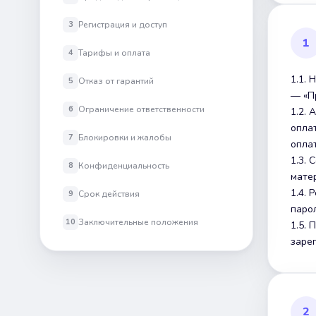
Регистрация и доступ
3
1
Тарифы и оплата
4
1.1.
Отказ от гарантий
5
— «П
Ограничение ответственности
6
1.2.
опла
Блокировки и жалобы
7
оплат
1.3.
Конфиденциальность
8
мате
1.4.
Срок действия
9
парол
Заключительные положения
10
1.5.
заре
2