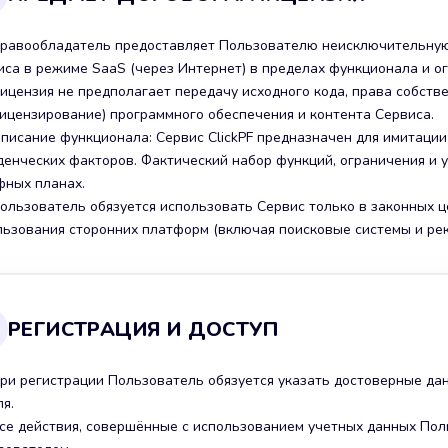
 Правообладатель предоставляет Пользователю неисключительну
иса в режиме SaaS (через Интернет) в пределах функционала и о
 Лицензия не предполагает передачу исходного кода, права собст
лицензирование) программного обеспечения и контента Сервиса.
 Описание функционала: Сервис ClickPF предназначен для имитаци
денческих факторов. Фактический набор функций, ограничения и у
фных планах.
Пользователь обязуется использовать Сервис только в законных ц
льзования сторонних платформ (включая поисковые системы и рек
РЕГИСТРАЦИЯ И ДОСТУП
 При регистрации Пользователь обязуется указать достоверные д
я.
 Все действия, совершённые с использованием учетных данных По