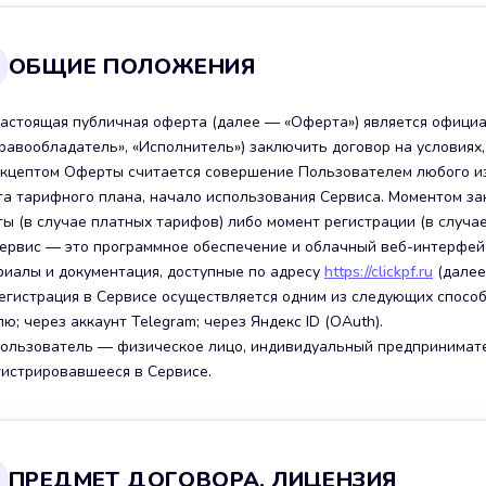
ОБЩИЕ ПОЛОЖЕНИЯ
 Настоящая публичная оферта (далее — «Оферта») является офиц
равообладатель», «Исполнитель») заключить договор на условиях
 Акцептом Оферты считается совершение Пользователем любого из
та тарифного плана, начало использования Сервиса. Моментом з
ы (в случае платных тарифов) либо момент регистрации (в случае
 Сервис — это программное обеспечение и облачный веб-интерфейс
риалы и документация, доступные по адресу
https://clickpf.ru
(далее 
 Регистрация в Сервисе осуществляется одним из следующих спосо
ю; через аккаунт Telegram; через Яндекс ID (OAuth).
 Пользователь — физическое лицо, индивидуальный предпринимат
гистрировавшееся в Сервисе.
ПРЕДМЕТ ДОГОВОРА. ЛИЦЕНЗИЯ