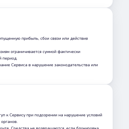
 упущенную прибыль, сбои связи или действия
нзиям ограничивается суммой фактически
 период.
ование Сервиса в нарушение законодательства или
туп к Сервису при подозрении на нарушение условий
 органов.
почте. Средства не возвращаются, если блокировка