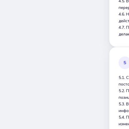
4.5.
пере
4.6.
дейс
4.7.
дела
5
5.1. 
пост
5.2.
пози
5.3.
инфо
5.4. 
изме