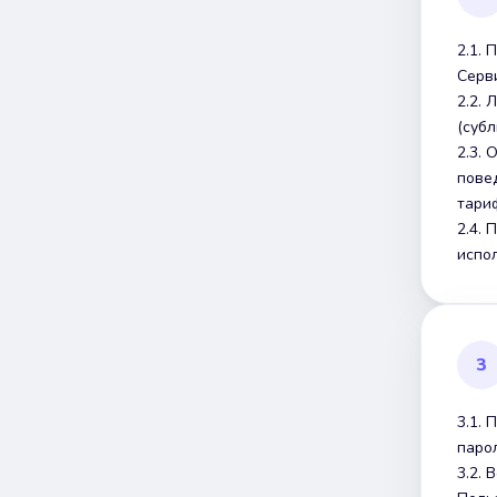
2.1.
Серв
2.2.
(суб
2.3.
пове
тари
2.4. 
испо
3
3.1.
парол
3.2.