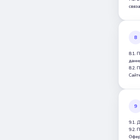
связ
8
8.1.
данн
8.2.
Сайте
9
9.1. 
9.2.
Офер