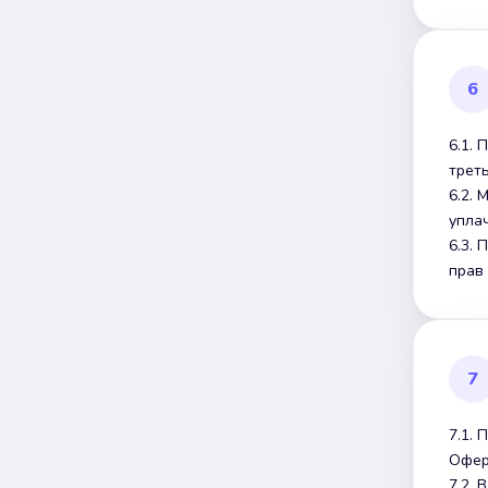
6
6.1.
треть
6.2.
упла
6.3.
прав 
7
7.1.
Офер
7.2.