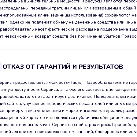
 Выделенные вычислительные мощности и ресурсы являются персо
распределены, переданы третьим лицам или возвращены в общий п
 Неиспользованные клики (единицы использования) сохраняются на
твия, однако не подлежат обмену на денежные средства или иные
 Правообладатель несёт фактические расходы на поддержание выд
ет невозможным возврат средств без причинения убытков Право
ОТКАЗ ОТ ГАРАНТИЙ И РЕЗУЛЬТАТОВ
Сервис предоставляется «как есть» (as is). Правообладатель не г
оянную доступность Сервиса, а также его соответствие конкретны
 Правообладатель не гарантирует достижение Пользователем как
ций сайтов, улучшение поведенческих показателей или иных метри
 Все примеры, тексты, описания и маркетинговые материалы, разм
рмационный характер и не являются публичным обещанием резуль
Пользователь использует Сервис на свой страх и риск. Правообла
нений алгоритмов поисковых систем, санкций, блокировок или ины