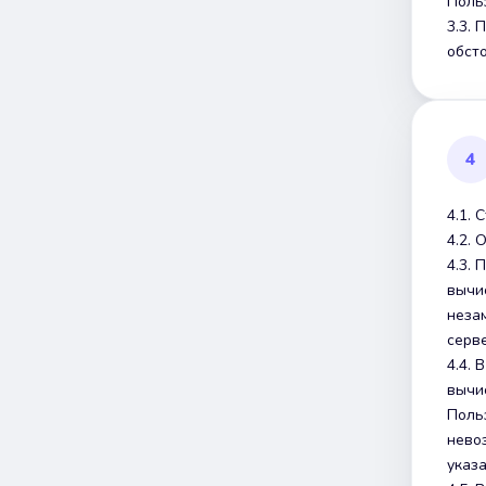
Поль
3.3.
обст
4
4.1.
4.2.
4.3.
вычи
неза
серв
4.4.
вычи
Поль
невоз
указ