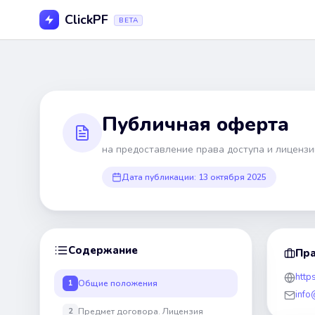
ClickPF
BETA
Публичная оферта
на предоставление права доступа и лиценз
Дата публикации: 13 октября 2025
Содержание
Пра
https
Общие положения
1
info
Предмет договора. Лицензия
2